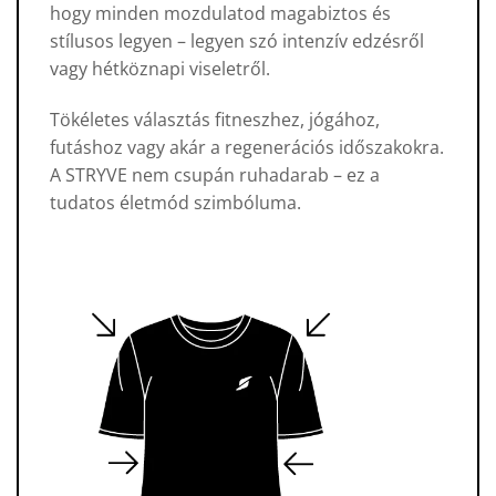
hogy minden mozdulatod magabiztos és
stílusos legyen – legyen szó intenzív edzésről
vagy hétköznapi viseletről.
Tökéletes választás fitneszhez, jógához,
futáshoz vagy akár a regenerációs időszakokra.
A STRYVE nem csupán ruhadarab – ez a
tudatos életmód szimbóluma.