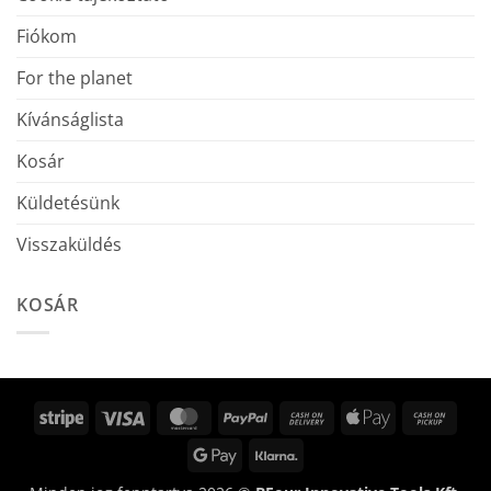
Fiókom
For the planet
Kívánságlista
Kosár
Küldetésünk
Visszaküldés
KOSÁR
Stripe
Visa
MasterCard
PayPal
Cash
Apple
Cash
On
Pay
on
Google
Klarna
Delivery
Picku
Pay