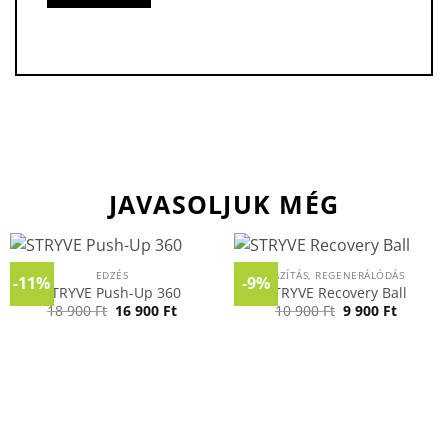
JAVASOLJUK MÉG
EDZÉS
LAZÍTÁS, REGENERÁLÓDÁS
-11%
-9%
STRYVE Push-Up 360
STRYVE Recovery Ball
Original
Current
Original
Curren
18 900
Ft
16 900
Ft
10 900
Ft
9 900
Ft
price
price
price
price
was:
is:
was:
is:
18
16
10
9
900 Ft.
900 Ft.
900 Ft.
900 Ft.