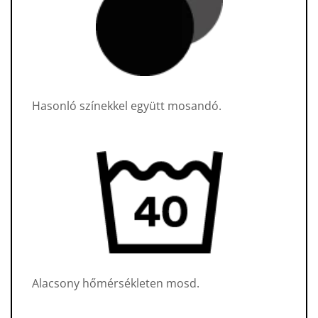
Hasonló színekkel együtt mosandó.
Alacsony hőmérsékleten mosd.