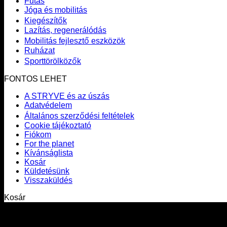
Futás
Jóga és mobilitás
Kiegészítők
Lazítás, regenerálódás
Mobilitás fejlesztő eszközök
Ruházat
Sporttörölközők
FONTOS LEHET
A STRYVE és az úszás
Adatvédelem
Általános szerződési feltételek
Cookie tájékoztató
Fiókom
For the planet
Kívánságlista
Kosár
Küldetésünk
Visszaküldés
Kosár